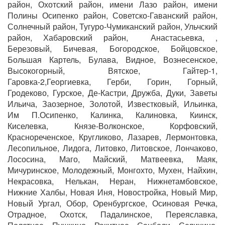
район, Охотский район, имени Лазо район, имени
Полины Осипенко район, Советско-Гаванский район,
Солнечный район, Тугуро-Чумиканский район, Ульчский
район, Хабаровский район, Анастасьевка, ,
Березовый, Бичевая, Богородское, Бойцовское,
Большая Картель, Булава, Видное, Вознесенское,
Высокогорный, Вятское, Гайтер-1,
Гаровка-2,Георгиевка, Герби, Горин, Горный,
Гродеково, Гурское, Де-Кастри, Дружба, Дуки, Заветы
Ильича, Заозерное, Золотой, Известковый, Ильинка,
Им П.Осипенко, Калинка, Калиновка, Киинск,
Киселевка, Князе-Волконское, Корфовский,
Краснореченское, Кругликово, Лазарев, Лермонтовка,
Лесопильное, Лидога, Литовко, Литовское, Лончаково,
Лососина, Маго, Майский, Матвеевка, Маяк,
Мичуринское, Молодежный, Монгохто, Мухен, Найхин,
Некрасовка, Нелькан, Неран, Нижнетамбовское,
Нижние Халбы, Новая Иня, Новостройка, Новый Мир,
Новый Ургал, Обор, Оренбургское, Осиновая Речка,
Отрадное, Охотск, Падалинское, Переяславка,