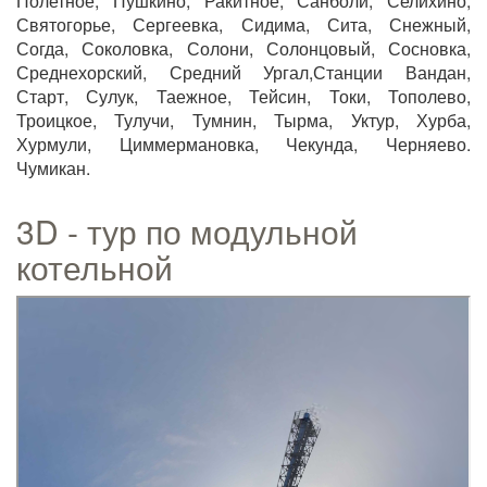
Полетное, Пушкино, Ракитное, Санболи, Селихино,
Святогорье, Сергеевка, Сидима, Сита, Снежный,
Согда, Соколовка, Солони, Солонцовый, Сосновка,
Среднехорский, Средний Ургал,Станции Вандан,
Старт, Сулук, Таежное, Тейсин, Токи, Тополево,
Троицкое, Тулучи, Тумнин, Тырма, Уктур, Хурба,
Хурмули, Циммермановка, Чекунда, Черняево.
Чумикан.
3D - тур по модульной
котельной