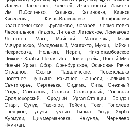
Ильича, Заозерное, Золотой, Известковый, Ильинка,
Им П.Осипенко, Калинка, Калиновка, Киинск,
Киселевка, Князе-Волконское, Корфовский,
Краснореченское, Кругликово, Лазарев, Лермонтовка,
Лесопильное, Лидога, Литовко, Литовское, Лончаково,
Лососина, Маго, Майский, Матвеевка, Маяк,
Мичуринское, Молодежный, Монгохто, Мухен, Найхин,
Некрасовка, Нелькан, Неран, Нижнетамбовское,
Нижние Халбы, Новая Иня, Новостройка, Новый Мир,
Новый Ургал, Обор, Оренбургское, Осиновая Речка,
Отрадное, Охотск, Падалинское, Переяславка,
Полетное, Пушкино, Ракитное, Санболи, Селихино,
Святогорье, Сергеевка, Сидима, Сита, Снежный,
Согда, Соколовка, Солони, Солонцовый, Сосновка,
Среднехорский, Средний Ургал,Станции Вандан,
Старт, Сулук, Таежное, Тейсин, Токи, Тополево,
Троицкое, Тулучи, Тумнин, Тырма, Уктур, Хурба,
Хурмули, Циммермановка, Чекунда, Черняево.
Чумикан.