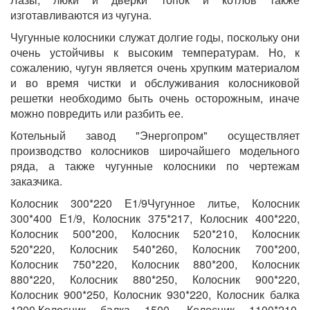
изготавливаются из чугуна.
Чугунные колосники служат долгие годы, поскольку они
очень устойчивы к высоким температурам. Но, к
сожалению, чугун является очень хрупким материалом
и во время чистки и обслуживания колосниковой
решетки необходимо быть очень осторожным, иначе
можно повредить или разбить ее.
Котельный завод "Энергопром" осуществляет
производство колосников широчайшего модельного
ряда, а также чугунные колосники по чертежам
заказчика.
Колосник 300*220 Е1/9Чугунное литье, Колосник
300*400 Е1/9, Колосник 375*217, Колосник 400*220,
Колосник 500*200, Колосник 520*210, Колосник
520*220, Колосник 540*260, Колосник 700*200,
Колосник 750*220, Колосник 880*200, Колосник
880*220, Колосник 880*250, Колосник 900*220,
Колосник 900*250, Колосник 930*220, Колосник балка
1200,Колосник балка 1500, Колосник 1100*210,