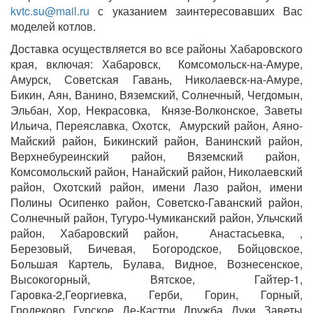
kvtc.su@mail.ru
с указанием заинтересовавших Вас
моделей котлов.
Доставка осуществляется во все районы Хабаровского
края, включая: Хабаровск, Комсомольск-на-Амуре,
Амурск, Советская Гавань, Николаевск-на-Амуре,
Бикин, Аян, Ванино, Вяземский, Солнечный, Чегдомын,
Эльбан, Хор, Некрасовка, Князе-Волконское, Заветы
Ильича, Переяславка, Охотск, Амурский район, Аяно-
Майский район, Бикинский район, Ванинский район,
Верхнебуреинский район, Вяземский район,
Комсомольский район, Нанайский район, Николаевский
район, Охотский район, имени Лазо район, имени
Полины Осипенко район, Советско-Гаванский район,
Солнечный район, Тугуро-Чумиканский район, Ульчский
район, Хабаровский район, Анастасьевка, ,
Березовый, Бичевая, Богородское, Бойцовское,
Большая Картель, Булава, Видное, Вознесенское,
Высокогорный, Вятское, Гайтер-1,
Гаровка-2,Георгиевка, Герби, Горин, Горный,
Гродеково, Гурское, Де-Кастри, Дружба, Дуки, Заветы