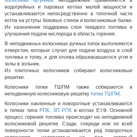
водогрейных и паровых котлах малой мощности и
устанавливаются непосредственно в топочной части
котла на уступы боковых стенок и колосниковые балки.
Их назначение поддержка слоя твердого топлива и
улучшения подачи кислорода в область горения.
В неподвижных колосниках ручных топок выполняются
отверстия, которые случат для подачи воздуха в слой
топлива и топку, и для отсева образовавшегося угля и
золы в зольник.
Из плиточных колосников собирают колосниковые
решетки.
Колосники топки ТШПМ также собираются в
неподвижную колосниковую решетку
топки ТШПМ
.
Колосники наклонные и поворотные устанавливаются
в топках типа
РПК, ЗП РПК
и котлах Е1/9. Основной
процесс горения топлива происходит на неподвижной
колосниковой решетке. Сзади, спереди или по всей
поверхности топки устанавливается ряд поворотных
колосников, надеваемых на вал, который