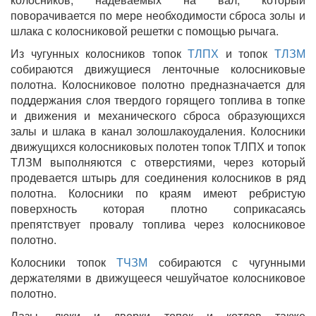
поворачивается по мере необходимости сброса золы и
шлака с колосниковой решетки с помощью рычага.
Из чугунных колосников топок
ТЛПХ
и топок
ТЛЗМ
собираются движущиеся ленточные колосниковые
полотна. Колосниковое полотно предназначается для
поддержания слоя твердого горящего топлива в топке
и движения и механического сброса образующихся
залы и шлака в канал золошлакоудаления. Колосники
движущихся колосниковых полотен топок ТЛПХ и топок
ТЛЗМ выполняются с отверстиями, через который
продевается штырь для соединения колосников в ряд
полотна. Колосники по краям имеют ребристую
поверхность которая плотно соприкасаясь
препятствует провалу топлива через колосниковое
полотно.
Колосники топок
ТЧЗМ
собираются с чугунными
держателями в движущееся чешуйчатое колосниковое
полотно.
Лазы, люки и дверки топок и котлов также