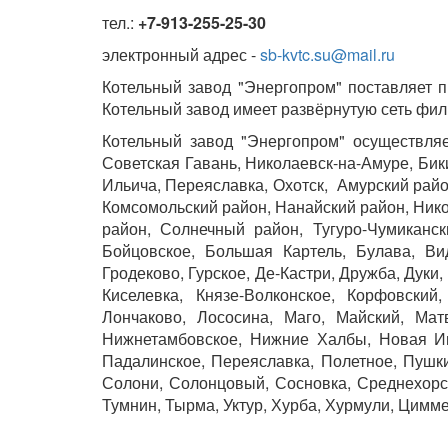
тел.:
+7-913-255-25-30
электронный адрес -
sb-kvtc.su@mail.ru
Котельный завод "Энергопром" поставляет 
Котельный завод имеет развёрнутую сеть фил
Котельный завод "Энергопром" осуществляе
Советская Гавань, Николаевск-на-Амуре, Бик
Ильича, Переяславка, Охотск, Амурский райо
Комсомольский район, Нанайский район, Нико
район, Солнечный район, Тугуро-Чумиканск
Бойцовское, Большая Картель, Булава, Вид
Гродеково, Гурское, Де-Кастри, Дружба, Дуки
Киселевка, Князе-Волконское, Корфовский,
Лончаково, Лососина, Маго, Майский, Мат
Нижнетамбовское, Нижние Халбы, Новая Иня
Падалинское, Переяславка, Полетное, Пушки
Солони, Солонцовый, Сосновка, Среднехорски
Тумнин, Тырма, Уктур, Хурба, Хурмули, Цимм