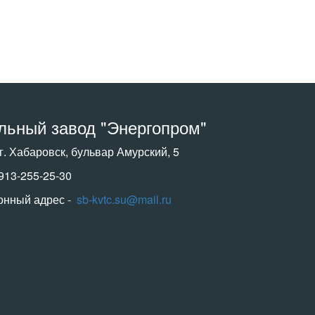
льный завод "Энергопром"
 г. Хабаровск, бульвар Амурский, 5
-913-255-25-30
онный адрес -
sb-kvtc.su@mail.ru