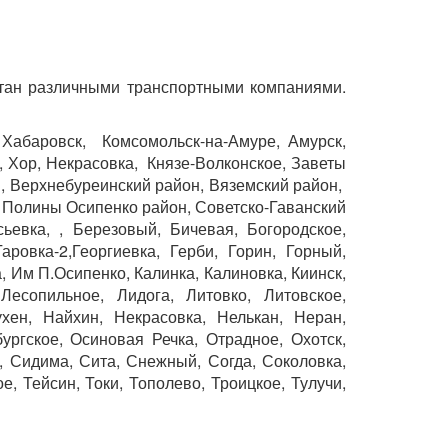
стан различными транспортными компаниями.
 Хабаровск, Комсомольск-на-Амуре, Амурск,
, Хор, Некрасовка, Князе-Волконское, Заветы
н, Верхнебуреинский район, Вяземский район,
и Полины Осипенко район, Советско-Гаванский
ьевка, , Березовый, Бичевая, Богородское,
ровка-2,Георгиевка, Герби, Горин, Горный,
, Им П.Осипенко, Калинка, Калиновка, Киинск,
 Лесопильное, Лидога, Литовко, Литовское,
хен, Найхин, Некрасовка, Нелькан, Неран,
ргское, Осиновая Речка, Отрадное, Охотск,
, Сидима, Сита, Снежный, Согда, Соколовка,
, Тейсин, Токи, Тополево, Троицкое, Тулучи,