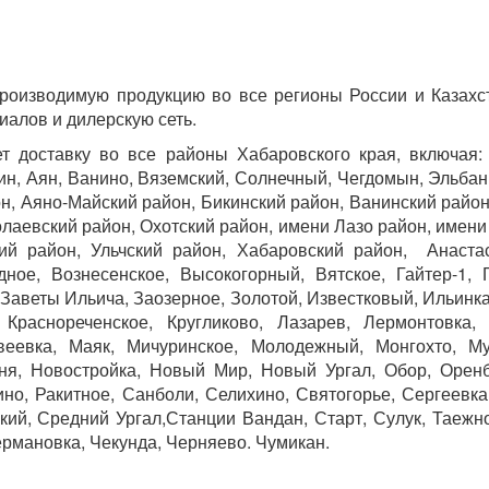
производимую продукцию во все регионы России и Казах
иалов и дилерскую сеть.
т доставку во все районы Хабаровского края, включая:
ин, Аян, Ванино, Вяземский, Солнечный, Чегдомын, Эльбан
н, Аяно-Майский район, Бикинский район, Ванинский райо
лаевский район, Охотский район, имени Лазо район, имен
ий район, Ульчский район, Хабаровский район, Анастас
ное, Вознесенское, Высокогорный, Вятское, Гайтер-1, Га
, Заветы Ильича, Заозерное, Золотой, Известковый, Ильинка
 Краснореченское, Кругликово, Лазарев, Лермонтовка,
веевка, Маяк, Мичуринское, Молодежный, Монгохто, Му
, Новостройка, Новый Мир, Новый Ургал, Обор, Оренбу
но, Ракитное, Санболи, Селихино, Святогорье, Сергеевка
й, Средний Ургал,Станции Вандан, Старт, Сулук, Таежное
ермановка, Чекунда, Черняево. Чумикан.