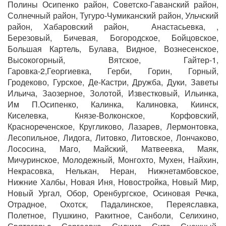
Полины Осипенко район, Советско-Гаванский район,
Солнечный район, Тугуро-Чумиканский район, Ульчский
район, Хабаровский район, Анастасьевка, ,
Березовый, Бичевая, Богородское, Бойцовское,
Большая Картель, Булава, Видное, Вознесенское,
Высокогорный, Вятское, Гайтер-1,
Гаровка-2,Георгиевка, Герби, Горин, Горный,
Гродеково, Гурское, Де-Кастри, Дружба, Дуки, Заветы
Ильича, Заозерное, Золотой, Известковый, Ильинка,
Им П.Осипенко, Калинка, Калиновка, Киинск,
Киселевка, Князе-Волконское, Корфовский,
Краснореченское, Кругликово, Лазарев, Лермонтовка,
Лесопильное, Лидога, Литовко, Литовское, Лончаково,
Лососина, Маго, Майский, Матвеевка, Маяк,
Мичуринское, Молодежный, Монгохто, Мухен, Найхин,
Некрасовка, Нелькан, Неран, Нижнетамбовское,
Нижние Халбы, Новая Иня, Новостройка, Новый Мир,
Новый Ургал, Обор, Оренбургское, Осиновая Речка,
Отрадное, Охотск, Падалинское, Переяславка,
Полетное, Пушкино, Ракитное, Санболи, Селихино,