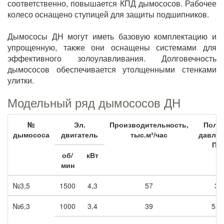
соответственно, повышается КПД дымососов. Рабочее
колесо оснащено ступицей для защиты подшипников.
Дымососы ДН могут иметь базовую комплектацию и
упрощенную, также они оснащены системами для
эффективного золоулавливания. Долговечность
дымососов обеспечивается утолщенными стенками
улитки.
Модельный ряд дымососов ДН
№
Эл.
Производительность,
Полн
дымососа
двигатель
тыс.м³/час
давлен
Па
об/
кВт
мин
№3,5
1500
4,3
57
3
№6,3
1000
3,4
39
5,5