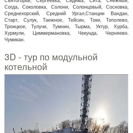
Святогорье, Сергеевка, Сидима, Сита, Снежный,
Согда, Соколовка, Солони, Солонцовый, Сосновка,
Среднехорский, Средний Ургал,Станции Вандан,
Старт, Сулук, Таежное, Тейсин, Токи, Тополево,
Троицкое, Тулучи, Тумнин, Тырма, Уктур, Хурба,
Хурмули, Циммермановка, Чекунда, Черняево.
Чумикан.
3D - тур по модульной
котельной