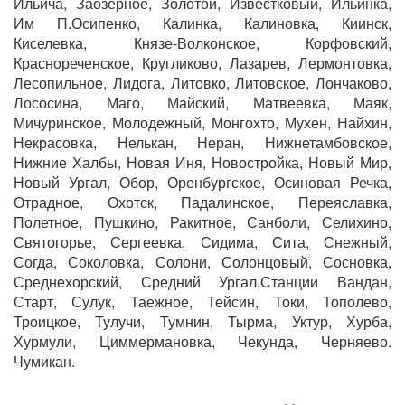
Ильича, Заозерное, Золотой, Известковый, Ильинка,
Им П.Осипенко, Калинка, Калиновка, Киинск,
Киселевка, Князе-Волконское, Корфовский,
Краснореченское, Кругликово, Лазарев, Лермонтовка,
Лесопильное, Лидога, Литовко, Литовское, Лончаково,
Лососина, Маго, Майский, Матвеевка, Маяк,
Мичуринское, Молодежный, Монгохто, Мухен, Найхин,
Некрасовка, Нелькан, Неран, Нижнетамбовское,
Нижние Халбы, Новая Иня, Новостройка, Новый Мир,
Новый Ургал, Обор, Оренбургское, Осиновая Речка,
Отрадное, Охотск, Падалинское, Переяславка,
Полетное, Пушкино, Ракитное, Санболи, Селихино,
Святогорье, Сергеевка, Сидима, Сита, Снежный,
Согда, Соколовка, Солони, Солонцовый, Сосновка,
Среднехорский, Средний Ургал,Станции Вандан,
Старт, Сулук, Таежное, Тейсин, Токи, Тополево,
Троицкое, Тулучи, Тумнин, Тырма, Уктур, Хурба,
Хурмули, Циммермановка, Чекунда, Черняево.
Чумикан.