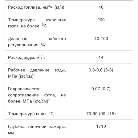
3
Расход топлива, нм
/ч (кг/ч)
46
Температура уходящих
200
0
газов, не более,
С
Диапозон рабочего
40-100
регулирования, %
3
Расход воды, м
/ч
14
Рабочее давление воды,
0,3-0,6 (3-6)
2
МПа (кгс/см)
Гидравлическое
0,07 (0,7)
сопротивление котла, не
2
более, МПа (кгс/см)
Температура воды, °С
70-95 (90-115)
Глубина топочной камеры,
1710
мм