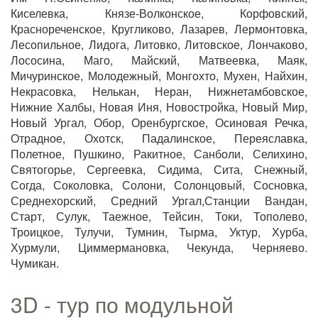
Киселевка, Князе-Волконское, Корфовский,
Краснореченское, Кругликово, Лазарев, Лермонтовка,
Лесопильное, Лидога, Литовко, Литовское, Лончаково,
Лососина, Маго, Майский, Матвеевка, Маяк,
Мичуринское, Молодежный, Монгохто, Мухен, Найхин,
Некрасовка, Нелькан, Неран, Нижнетамбовское,
Нижние Халбы, Новая Иня, Новостройка, Новый Мир,
Новый Ургал, Обор, Оренбургское, Осиновая Речка,
Отрадное, Охотск, Падалинское, Переяславка,
Полетное, Пушкино, Ракитное, Санболи, Селихино,
Святогорье, Сергеевка, Сидима, Сита, Снежный,
Согда, Соколовка, Солони, Солонцовый, Сосновка,
Среднехорский, Средний Ургал,Станции Вандан,
Старт, Сулук, Таежное, Тейсин, Токи, Тополево,
Троицкое, Тулучи, Тумнин, Тырма, Уктур, Хурба,
Хурмули, Циммермановка, Чекунда, Черняево.
Чумикан.
3D - тур по модульной