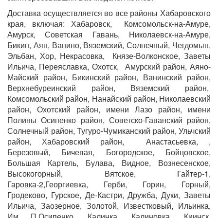
Доставка осуществляется во все районы Хабаровского
края, включая: Хабаровск, Комсомольск-на-Амуре,
Амурск, Советская Гавань, Николаевск-на-Амуре,
Бикин, Аян, Ванино, Вяземский, Солнечный, Чегдомын,
Эльбан, Хор, Некрасовка, Князе-Волконское, Заветы
Ильича, Переяславка, Охотск, Амурский район, Аяно-
Майский район, Бикинский район, Ванинский район,
Верхнебуреинский район, Вяземский район,
Комсомольский район, Нанайский район, Николаевский
район, Охотский район, имени Лазо район, имени
Полины Осипенко район, Советско-Гаванский район,
Солнечный район, Тугуро-Чумиканский район, Ульчский
район, Хабаровский район, Анастасьевка, ,
Березовый, Бичевая, Богородское, Бойцовское,
Большая Картель, Булава, Видное, Вознесенское,
Высокогорный, Вятское, Гайтер-1,
Гаровка-2,Георгиевка, Герби, Горин, Горный,
Гродеково, Гурское, Де-Кастри, Дружба, Дуки, Заветы
Ильича, Заозерное, Золотой, Известковый, Ильинка,
Им П.Осипенко, Калинка, Калиновка, Киинск,