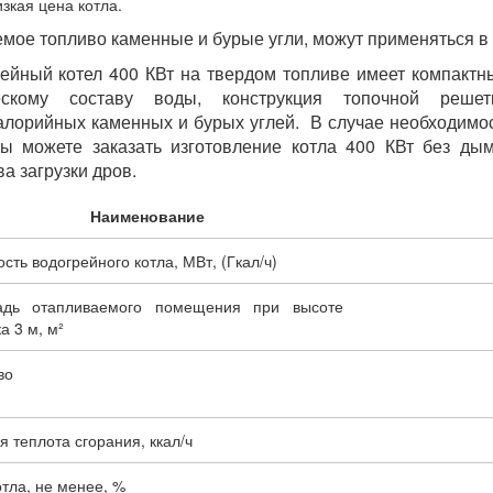
изкая цена котла.
мое топливо каменные и бурые угли, можут применяться в к
ейный котел 400 КВт на твердом топливе имеет компактн
ескому составу воды, конструкция топочной решет
алорийных каменных и бурых углей. В случае необходимос
ы можете заказать изготовление котла 400 КВт без ды
ва загрузки дров.
Наименование
ть водогрейного котла, МВт, (Гкал/ч)
дь отапливаемого помещения при высоте
а 3 м, м²
во
 теплота сгорания, ккал/ч
тла, не менее, %