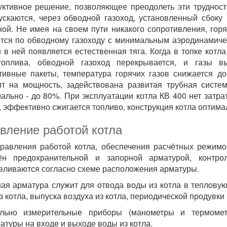
уктивное решение, позволяющее преодолеть эти трудност
ускаются, через обводной газоход, установленный сбоку
ной. Не имея на своем пути никакого сопротивления, гор
тся по обводному газоходу с минимальным аэродинамич
и в ней появляется естественная тяга. Когда в топке кот
топлива, обводной газоход перекрывается, и газы вы
тивные пакеты, температура горячих газов снижается д
т на мощность, задействована развитая трубная систе
ально - до 80%. При эксплуатации котла КВ 400 нет затра
, эффективно сжигается топливо, конструкция котла оптима
вление работой котла
равления работой котла, обеспечения расчётных режимо
ён предохранительной и запорной арматурой, контро
вливаются согласно схеме расположения арматуры.
ая арматура служит для отвода воды из котла в тепловую
з котла, выпуска воздуха из котла, периодической продувки
ольно измерительные приборы (манометры и термоме
атуры на входе и выходе воды из котла.