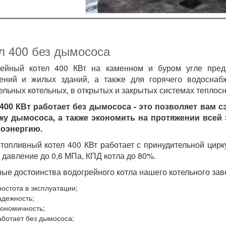
л 400 без дымососа
рейный котел 400 КВт на каменном и буром угле пред
ний и жилых зданий, а также для горячего водоснабж
ельных котельных, в открытых и закрытых системах теплос
400 КВт работает без дымососа - это позволяет вам 
жу дымососа, а также экономить на протяжении всей 
роэнергию.
топливный котел 400 КВт работает с принудительной цир
, давление до 0,6 МПа, КПД котла до 80%.
ые достоинства водогрейного котла нашего котельного зав
ростота в эксплуатации;
адежность;
кономичность;
аботает без дымососа;