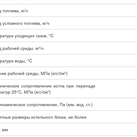
 топлива, кг/ч
 условного топлива, кг/ч
ратура уходящих газов, °C
 рабочей среды, м³/ч
ратура воды, °C
ие рабочей среды, МПа (кгс/cм²)
влическое сопротивление котла при перепаде
атур 25°C, МПа (кгс/cм²)
намическое сопротивление, Па (мм. вод. ст.)
тные размеры котельного блока, не более
, мм