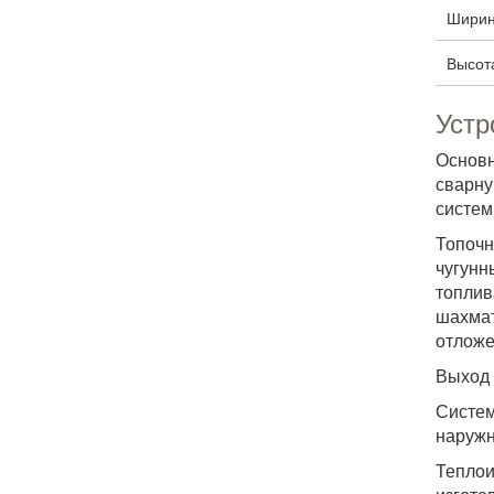
Ширин
Высот
Устр
Основн
сварну
систем
Топочн
чугунн
топлив
шахмат
отложе
Выход 
Систем
наружн
Теплои