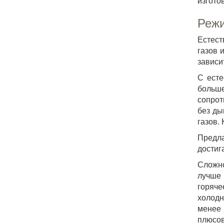
изгото
Режи
Естест
газов 
зависи
С есте
больше
сопрот
без ды
газов.
Предла
достиг
Сложно
лучше 
горяче
холодн
менее 
плюсо