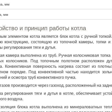
а, мм
а, мм
ойство и принцип работы котла
ым элементом котла является блок котла с ручной топкой
ю конструкцию, состоящую из топочной камеры, топки и 
ы регулирования тяги и дутья.
ая камера выполнена из труб. Ручная колосниковая топк
ых колосников. Под топочным полотном расположен ду
а. Конвективная поверхность нагрева состоит из плотн
ном порядке. Под конвективной частью находится золь
ний и осмотра труб конвективного пучка.
газов производится через газоход, расположенный на задне
а регулирования тяги и дутья в котле, обеспечивает уст
ого воздуха.
золяция блока котла выполнена из минераловатных теп