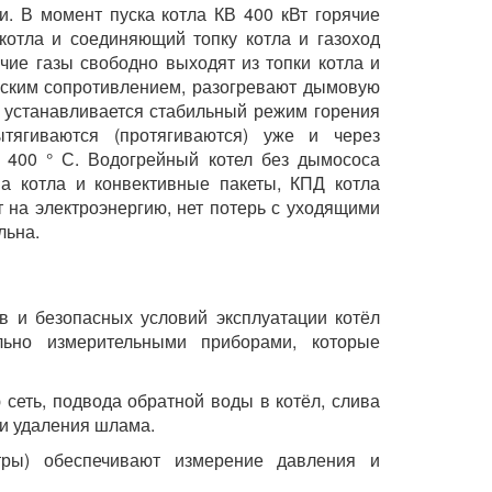
и. В момент пуска котла КВ 400 кВт горячие
 котла и соединяющий топку котла и газоход
ячие газы свободно выходят из топки котла и
еским сопротивлением, разогревают дымовую
ла устанавливается стабильный режим горения
тягиваются (протягиваются) уже и через
о 400 ° С. Водогрейный котел без дымососа
ма котла и конвективные пакеты, КПД котла
т на электроэнергию, нет потерь с уходящими
льна.
в и безопасных условий эксплуатации котёл
льно измерительными приборами, которые
 сеть, подвода обратной воды в котёл, слива
 и удаления шлама.
тры) обеспечивают измерение давления и