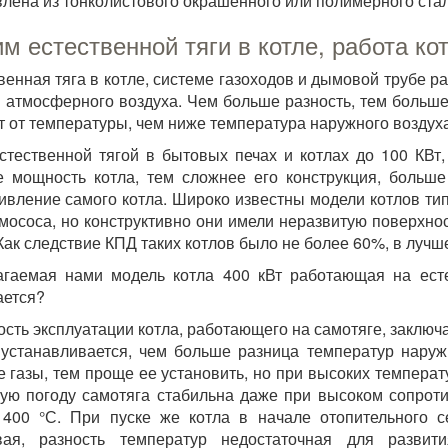
влена из тонколистового окрашенного или полимерного стал
м естественной тяги в котле, работа ко
венная тяга в котле, системе газоходов и дымовой трубе 
и атмосферного воздуха. Чем больше разность, тем больше
т от температуры, чем ниже температура наружного воздуха
стественной тягой в бытовых печах и котлах до 100 КВт,
 мощность котла, тем сложнее его конструкция, больш
ивление самого котла. Широко известны модели котлов ти
мососа, но конструктивно они имели неразвитую поверхно
 Как следствие КПД таких котлов было не более 60%, в лучш
гаемая нами модель котла 400 кВт работающая на есте
ается?
сть эксплуатации котла, работающего на самотяге, заключае
устанавливается, чем больше разница температур наруж
е газы, тем проще ее установить, но при высоких температ
ую погоду самотяга стабильна даже при высоком сопроти
400 °С. При пуске же котла в начале отопительного с
вая, разность температур недостаточная для развит