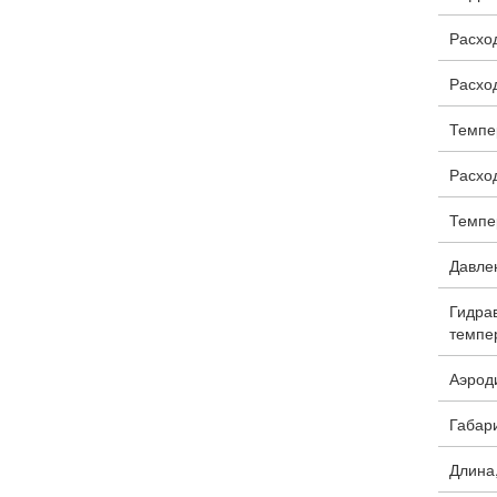
Расход
Расход
Темпе
Расход
Темпе
Давлен
Гидра
темпер
Аэроди
Габари
Длина