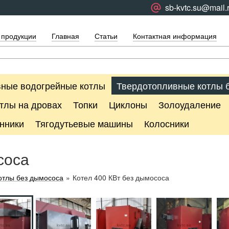
sb-kvtc.su@mail.
 продукции
Главная
Статьи
Контактная информация
ные водогрейные котлы
Твердотопливные котлы 
тлы на дровах
Топки
Циклоны
Золоудаление
нники
Тягодутьевые машины
Колосники
соса
отлы без дымососа
»
Котел 400 КВт без дымососа