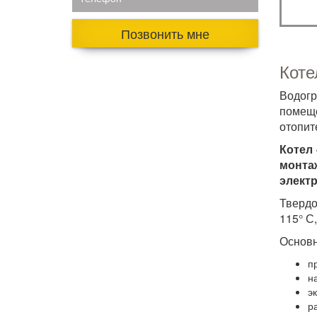
Позвонить мне
Коте
Водог
помеще
отопит
Котел 
монта
элект
Твердо
115° С
Основн
п
н
э
р