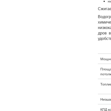
н
Сжигае
Водогр
химич
низкок
дров в
удобст
Мощнос
Площа
потолк
Топли
Низшая
КПД ко