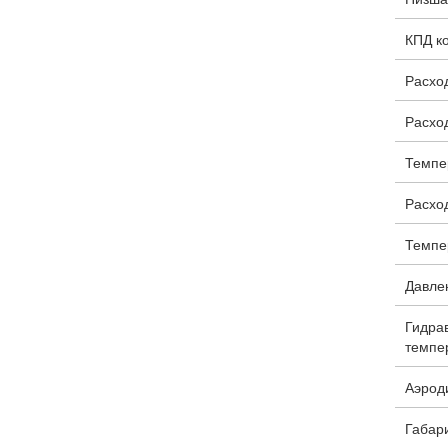
КПД ко
Расход
Расход
Темпе
Расход
Темпе
Давлен
Гидра
темпер
Аэроди
Габари