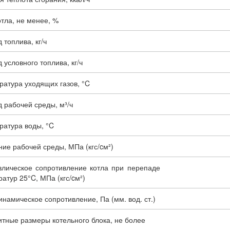
тла, не менее, %
 топлива, кг/ч
 условного топлива, кг/ч
ратура уходящих газов, °C
 рабочей среды, м³/ч
ратура воды, °C
ие рабочей среды, МПа (кгс/cм²)
влическое сопротивление котла при перепаде
атур 25°C, МПа (кгс/cм²)
намическое сопротивление, Па (мм. вод. ст.)
тные размеры котельного блока, не более