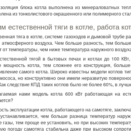
золяция блока котла выполнена из минераловатных теп
влена из тонколистового окрашенного или полимерного стал
м естественной тяги в котле, работа ко
венная тяга в котле, системе газоходов и дымовой трубе 
и атмосферного воздуха. Чем больше разность, тем больше
т от температуры, чем ниже температура наружного воздуха
стественной тягой в бытовых печах и котлах до 100 КВт,
 мощность котла, тем сложнее его конструкция, больш
ивление самого котла. Широко известны модели котлов ти
мососа, но конструктивно они имели неразвитую поверхно
 Как следствие КПД таких котлов было не более 60%, в лучш
гаемая нами модель котла 600 кВт работающая на есте
ается?
сть эксплуатации котла, работающего на самотяге, заключае
устанавливается, чем больше разница температур наруж
е газы, тем проще ее установить, но при высоких температ
ую погоду самотяга стабильна даже при высоком сопроти