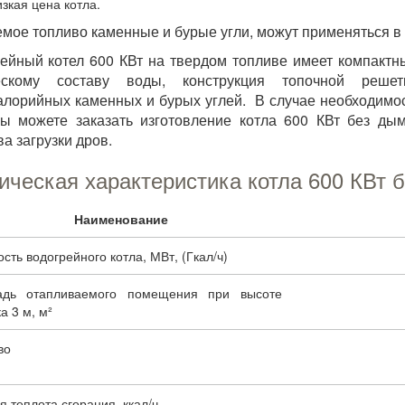
изкая цена котла.
мое топливо каменные и бурые угли, можут применяться в к
ейный котел 600 КВт на твердом топливе имеет компактн
ескому составу воды, конструкция топочной решет
алорийных каменных и бурых углей. В случае необходимос
ы можете заказать изготовление котла 600 КВт без ды
ва загрузки дров.
ическая характеристика котла 600 КВт 
Наименование
ть водогрейного котла, МВт, (Гкал/ч)
дь отапливаемого помещения при высоте
а 3 м, м²
во
 теплота сгорания, ккал/ч