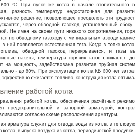
600 °С. При пуске же котла в начале отопительного с
вая, разность температур недостаточная для развит
уктивное решение, позволяющее преодолеть эти трудност
ускаются, через обводной газоход, установленный сбоку
ной. Не имея на своем пути никакого сопротивления, гор
тся по обводному газоходу с минимальным аэродинамич
и в ней появляется естественная тяга. Когда в топке кот
топлива, обводной газоход перекрывается, и газы вы
тивные пакеты, температура горячих газов снижается д
т на мощность, задействована развитая трубная систе
ально - до 80%. При эксплуатации котла КВ 600 нет затра
, эффективно сжигается топливо, конструкция котла оптима
вление работой котла
равления работой котла, обеспечения расчётных режимо
ён предохранительной и запорной арматурой, контро
вливаются согласно схеме расположения арматуры.
ая арматура служит для отвода воды из котла в тепловую
з котла, выпуска воздуха из котла, периодической продувки