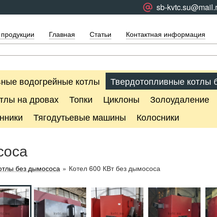
sb-kvtc.su@mail.
 продукции
Главная
Статьи
Контактная информация
ные водогрейные котлы
Твердотопливные котлы 
тлы на дровах
Топки
Циклоны
Золоудаление
нники
Тягодутьевые машины
Колосники
соса
отлы без дымососа
»
Котел 600 КВт без дымососа