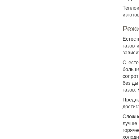
Теплои
изгото
Режи
Естест
газов 
зависи
С есте
больше
сопрот
без ды
газов.
Предла
достиг
Сложно
лучше 
горяче
холодн