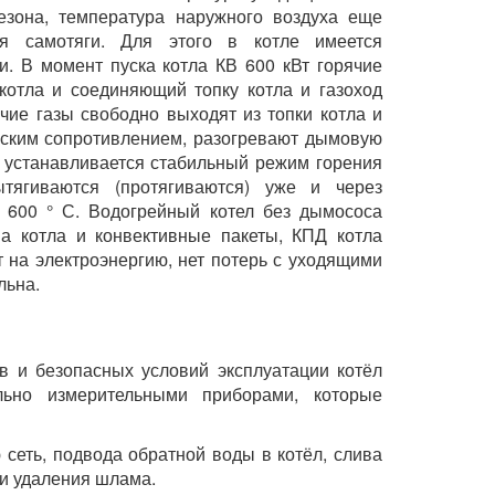
езона, температура наружного воздуха еще
ия самотяги. Для этого в котле имеется
и. В момент пуска котла КВ 600 кВт горячие
 котла и соединяющий топку котла и газоход
ячие газы свободно выходят из топки котла и
еским сопротивлением, разогревают дымовую
ла устанавливается стабильный режим горения
тягиваются (протягиваются) уже и через
о 600 ° С. Водогрейный котел без дымососа
ма котла и конвективные пакеты, КПД котла
т на электроэнергию, нет потерь с уходящими
льна.
в и безопасных условий эксплуатации котёл
льно измерительными приборами, которые
 сеть, подвода обратной воды в котёл, слива
 и удаления шлама.