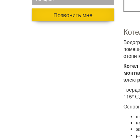
Позвонить мне
Коте
Водог
помеще
отопит
Котел 
монта
элект
Твердо
115° С
Основн
п
н
э
р