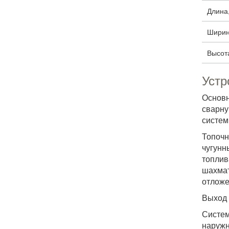
Длина
Ширин
Высот
Устр
Основн
сварну
систем
Топочн
чугунн
топлив
шахмат
отложе
Выход 
Систем
наружн