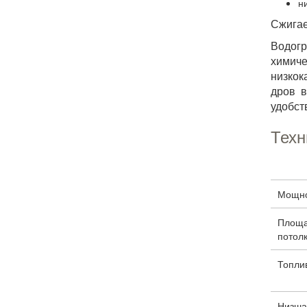
н
Сжигае
Водогр
химич
низкок
дров в
удобст
Техн
Мощнос
Площа
потолк
Топли
Низшая