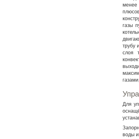
менее 
плюсо
констр
газы п
котель
двигаю
трубу 
слоя 
конвек
выходи
максим
газами
Упра
Для уп
оснащ
устана
Запорн
воды и