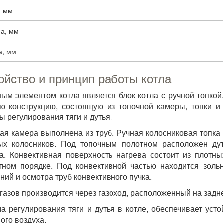
, мм
а, мм
а, мм
ойство и принцип работы котла
ым элементом котла является блок котла с ручной топкой
ю конструкцию, состоящую из топочной камеры, топки и 
ы регулирования тяги и дутья.
ая камера выполнена из труб. Ручная колосниковая топк
ых колосников. Под топочным полотном расположен ду
а. Конвективная поверхность нагрева состоит из плотн
ном порядке. Под конвективной частью находится золь
ний и осмотра труб конвективного пучка.
газов производится через газоход, расположенный на задне
а регулирования тяги и дутья в котле, обеспечивает уст
ого воздуха.